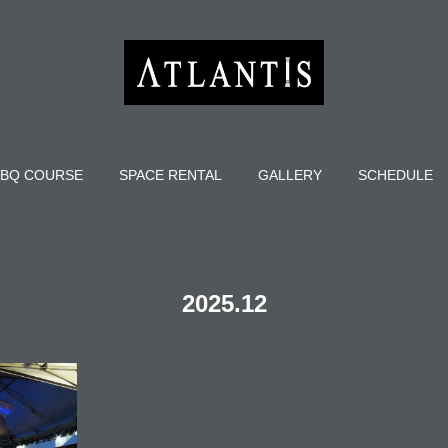
BQ COURSE
SPACE RENTAL
GALLERY
SCHEDULE
2025
.
12