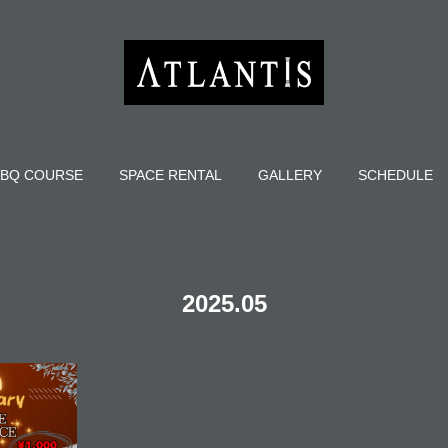
BQ COURSE
SPACE RENTAL
GALLERY
SCHEDULE
2025
.
05