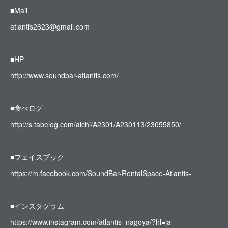
■Mail
atlantis2623@gmail.com
■HP
http://www.soundbar-atlantis.com/
■食べログ
http://s.tabelog.com/aichi/A2301/A230113/23055850/
■フェイスブック
https://m.facebook.com/SoundBar-RentalSpace-Atlantis-
■インスタグラム
https://www.instagram.com/atlantis_nagoya/?hl=ja